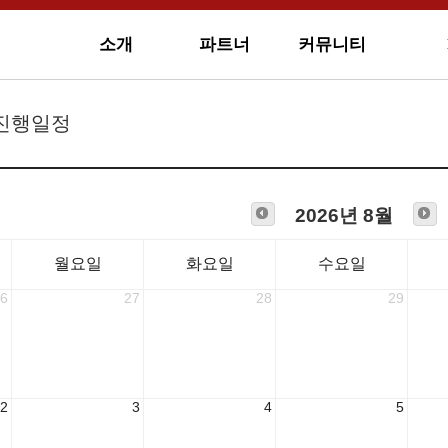
소개
파트너
커뮤니티
 진행일정
2026년 8월
월요일
화요일
수요일
6
27
28
29
2
3
4
5