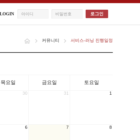
LOGIN
로그인
커뮤니티
서비스-러닝 진행일정
목요일
금요일
토요일
30
31
1
6
7
8